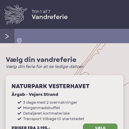
Trin 1 af 7
Vandreferie
Vælg din vandreferie
Vælg din ferie for at se ledige datoer.
NATURPARK VESTERHAVET
Årgab - Vejers Strand
3 dage med 2 overnatninger
Morgenmadsbuffet
Detaljeret kortmateriale
Transport tilbage til startstedet
PRISER FRA 2.195,-
VÆLG