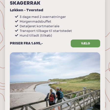
SKAGERRAK
Løkken - Tversted
3 dage med 2 overnatninger
Morgenmadsbuffet
Detaljeret kortmateriale
Transport tilbage til startstedet
Hund tilladt (tilkøb)
PRISER FRA 1.695,-
VÆLG